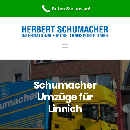
STARTSEITE
Rufen Sie uns an!
Möbelspedition Schumacher
ÜBER UNS
Internationale Möbeltransporte GmbH
LEISTUNGEN
DOWNLOADS
NEWS
KONTAKT
Schumacher
Umzüge für
Linnich