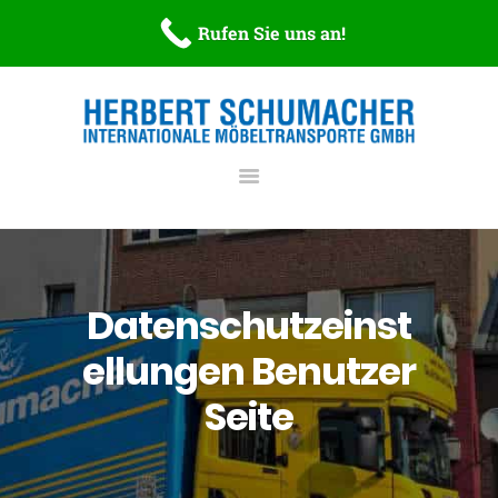
STARTSEITE
Rufen Sie uns an!
Möbelspedition Schumacher
ÜBER UNS
Internationale Möbeltransporte GmbH
LEISTUNGEN
DOWNLOADS
NEWS
KONTAKT
Datenschutzeinst
ellungen Benutzer
Seite